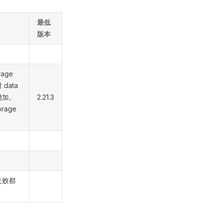
最低
版本
age
ata
增加。
2.21.3
rage
失败都