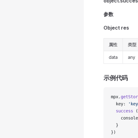
object.succ
参数
Object res
属性
类型
data
any
示例代码
mpx.
getStor
  key: 
'key
  success
 (
    console
  }
})