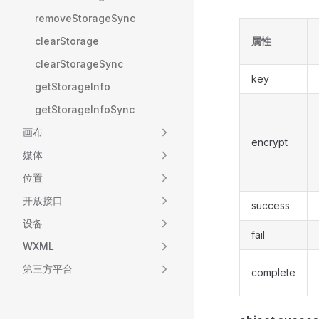
removeStorageSync
clearStorage
属性
clearStorageSync
key
getStorageInfo
getStorageInfoSync
画布
encrypt
媒体
位置
开放接口
success
设备
fail
WXML
第三方平台
complete