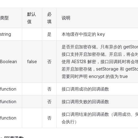
默认
必
类型
说明
值
填
string
是
本地缓存中指定的 key
是否开启加密存储。只有异步的 getStor
接口支持开启加密存储。开启后，将会对 d
Boolean
false
否
使用 AES128 解密，接口回调耗时将会
若开启加密存储，setStorage 和 getSto
需要同时声明 encrypt 的值为 true
function
否
接口调用成功的回调函数
function
否
接口调用失败的回调函数
接口调用结束的回调函数（调用成功、
function
否
会执行）