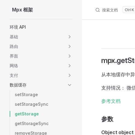
Mpx 框架
搜索文档
K
Skip to content
Sidebar Navigation
环境 API
基础
路由
界面
mpx.getSt
网络
从本地缓存中异步
支付
数据缓存
支持情况： 微信
setStorage
参考文档
setStorageSync
getStorage
参数
getStorageSync
Object object
removeStorage