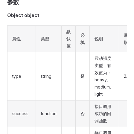
参数
Object object
默
必
最低
属性
类型
认
说明
填
版本
值
震动强度
类型，有
效值为：
type
string
是
2.13.
heavy、
medium、
light
接口调用
success
function
否
成功的回
调函数
接口调用