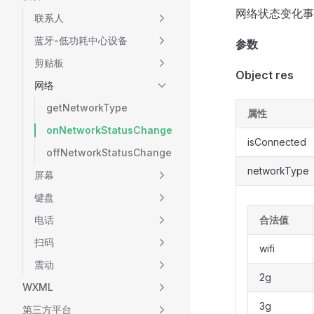
网络状态变化事
联系人
蓝牙-低功耗中心设备
参数
剪贴板
Object res
网络
getNetworkType
属性
onNetworkStatusChange
isConnected
offNetworkStatusChange
networkType
屏幕
键盘
电话
合法值
扫码
wifi
震动
2g
WXML
3g
第三方平台