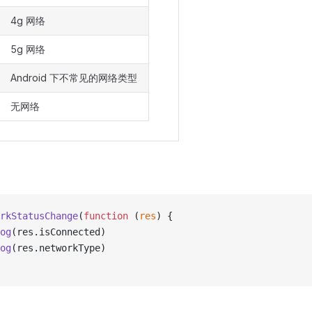
4g 网络
5g 网络
Android 下不常见的网络类型
无网络
rkStatusChange
(
function
 (
res
) {
og
(res.isConnected)
og
(res.networkType)