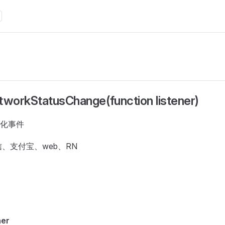
workStatusChange(function listener)
化事件
、支付宝、web、RN
ner