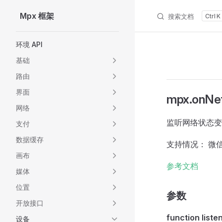
Mpx 框架
搜索文档
K
Skip to content
Sidebar Navigation
环境 API
基础
路由
界面
mpx.onNet
网络
监听网络状态变
支付
数据缓存
支持情况： 微信
画布
参考文档
媒体
位置
参数
开放接口
function liste
设备