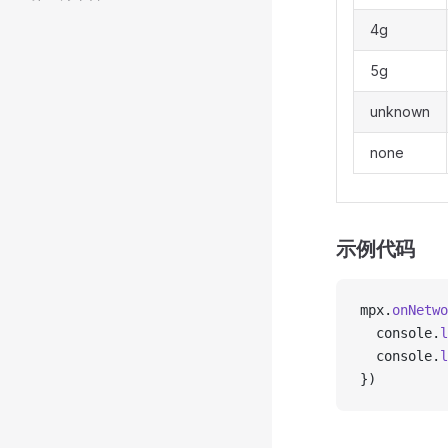
4g
5g
unknown
none
示例代码
mpx.
onNetwo
  console.
l
  console.
l
})