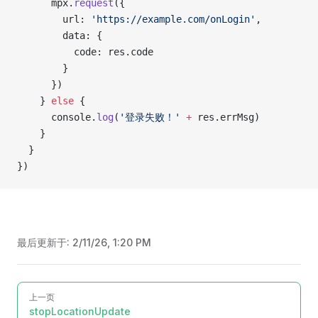
      mpx.
request
({
        url: 
'https://example.com/onLogin'
,
        data: {
          code: res.code
        }
      })
    } 
else
 {
      console.
log
(
'登录失败！'
 +
 res.errMsg)
    }
  }
})
最后更新于:
2/11/26, 1:20 PM
Pager
上一页
stopLocationUpdate