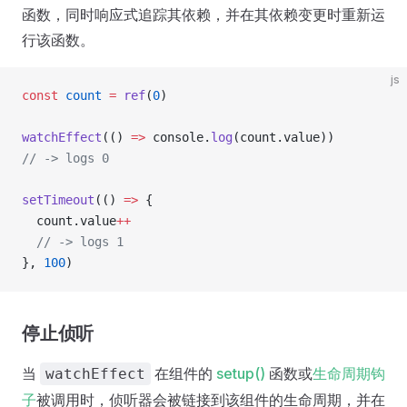
函数，同时响应式追踪其依赖，并在其依赖变更时重新运
行该函数。
js
const
 count
 =
 ref
(
0
)
watchEffect
(() 
=>
 console.
log
(count.value))
// -> logs 0
setTimeout
(() 
=>
 {
  count.value
++
  // -> logs 1
}, 
100
)
停止侦听
当
在组件的
setup()
函数或
生命周期钩
watchEffect
子
被调用时，侦听器会被链接到该组件的生命周期，并在