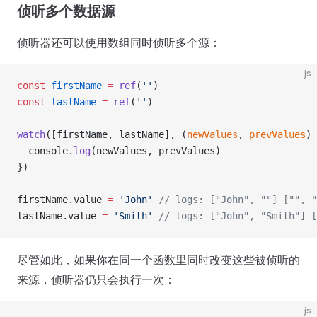
侦听多个数据源
侦听器还可以使用数组同时侦听多个源：
js
const
 firstName
 =
 ref
(
''
)
const
 lastName
 =
 ref
(
''
)
watch
([firstName, lastName], (
newValues
, 
prevValues
) 
  console.
log
(newValues, prevValues)
})
firstName.value 
=
 'John'
 // logs: ["John", ""] ["", "
lastName.value 
=
 'Smith'
 // logs: ["John", "Smith"] [
尽管如此，如果你在同一个函数里同时改变这些被侦听的
来源，侦听器仍只会执行一次：
js