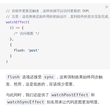
js
// 在组件更新后触发，这样你就可以访问更新的 DOM。
// 注意：这也将推迟副作用的初始运行，直到组件的首次渲染完成
watchEffect
(
  () 
=>
 {
    /* 访问视图 */
  },
  {
    flush: 
'post'
  }
)
选项还接受
，这将强制效果始终同步触
flush
sync
发。然而，这是低效的，应该很少需要。
与此同时，我们还提供了
和
watchPostEffect
别名用来让代码意图更加明显。
watchSyncEffect