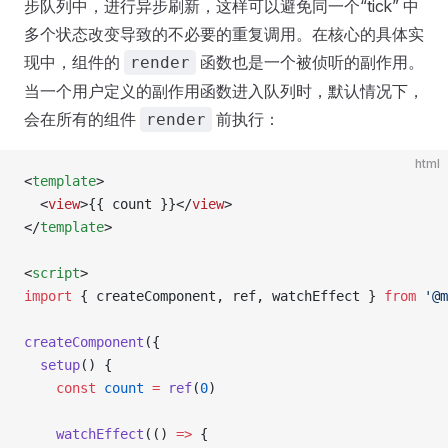
步队列中，进行异步刷新，这样可以避免同一个“tick” 中
多个状态改变导致的不必要的重复调用。在核心的具体实
现中，组件的
函数也是一个被侦听的副作用。
render
当一个用户定义的副作用函数进入队列时，默认情况下，
会在所有的组件
前执行：
render
html
<
template
>
  <
view
>{{ count }}</
view
>
</
template
>
<
script
>
import
 { createComponent, ref, watchEffect } 
from
 '@m
createComponent
({
  setup
() {
    const
 count
 =
 ref
(
0
)
    watchEffect
(() 
=>
 {