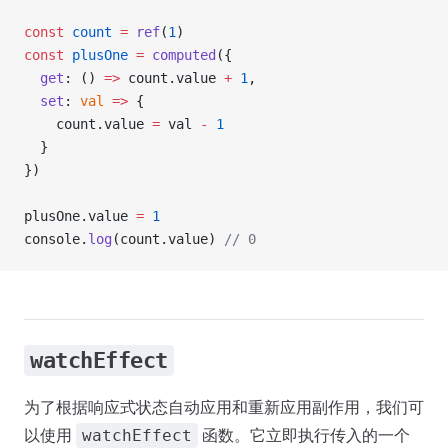
const
 count
 =
 ref
(
1
)
const
 plusOne
 =
 computed
({
  get
: () 
=>
 count.value 
+
 1
,
  set
: 
val
 =>
 {
    count.value 
=
 val 
-
 1
  }
})
plusOne.value 
=
 1
console.
log
(count.value) 
// 0
watchEffect
为了根据响应式状态自动应用和重新应用副作用，我们可
以使用
函数。它立即执行传入的一个
watchEffect