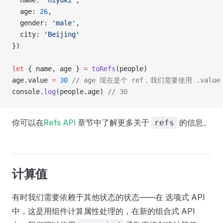
  name: 
'hiyuki'
,
  age: 
26
,
  gender: 
'male'
,
  city: 
'Beijing'
})
let
 { name, age } 
=
 toRefs
(people)
age.value 
=
 30
 // age 现在是个 ref，我们需要使用 .v
console.
log
(people.age) 
// 30
你可以在
Refs API
章节中了解更多关于
的信息。
refs
计算值
有时我们需要依赖于其他状态的状态——在 选项式 API
中，这是用组件计算属性处理的，在新的组合式 API