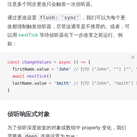
注意多个同步更改只会触发一次侦听器。
通过更改设置
，我们可以为每个更
flush: 'sync'
改都强制触发侦听器，尽管这通常是不推荐的。或者，可
以用
nextTick
等待侦听器在下一步改变之前运行。例
如：
js
const
 changeValues
 =
 async
 () 
=>
 {
  firstName.value 
=
 'John'
 // 打印 ["John", ""] ["", 
  await
 nextTick
()
  lastName.value 
=
 'Smith'
 // 打印 ["John", "Smith"] 
}
侦听响应式对象
为了侦听深度嵌套的对象或数组中 property 变化，我们
需要将
选项设置为 true：
deep