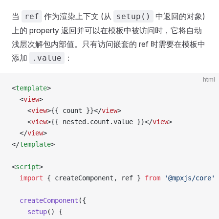
当
作为渲染上下文 (从
中返回的对象)
ref
setup()
上的 property 返回并可以在模板中被访问时，它将自动
浅层次解包内部值。只有访问嵌套的 ref 时需要在模板中
添加
：
.value
html
<
template
>
  <
view
>
    <
view
>{{ count }}</
view
>
    <
view
>{{ nested.count.value }}</
view
>
  </
view
>
</
template
>
<
script
>
  import
 { createComponent, ref } 
from
 '@mpxjs/core'
  createComponent
({
    setup
() {