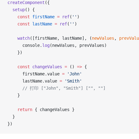
createComponent
({
  setup
() {
    const
 firstName
 =
 ref
(
''
)
    const
 lastName
 =
 ref
(
''
)
    watch
([firstName, lastName], (
newValues
, 
prevValu
      console.
log
(newValues, prevValues)
    })
    const
 changeValues
 =
 () 
=>
 {
      firstName.value 
=
 'John'
      lastName.value 
=
 'Smith'
      // 打印 ["John", "Smith"] ["", ""]
    }
    return
 { changeValues }
  }
})