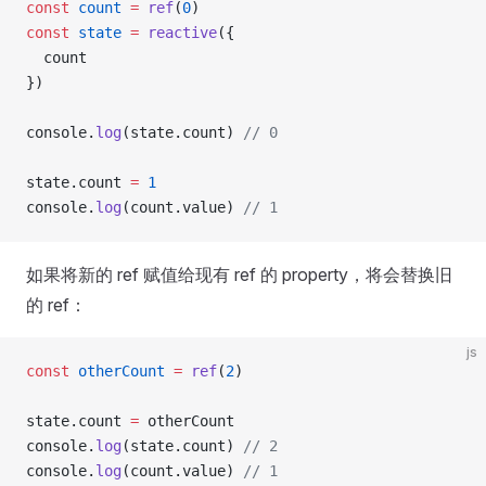
const
 count
 =
 ref
(
0
)
const
 state
 =
 reactive
({
  count
})
console.
log
(state.count) 
// 0
state.count 
=
 1
console.
log
(count.value) 
// 1
如果将新的 ref 赋值给现有 ref 的 property，将会替换旧
的 ref：
js
const
 otherCount
 =
 ref
(
2
)
state.count 
=
 otherCount
console.
log
(state.count) 
// 2
console.
log
(count.value) 
// 1