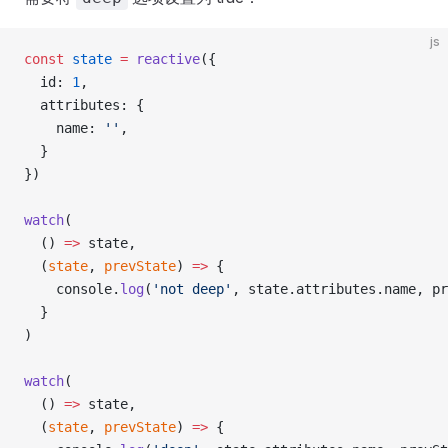
js
const
 state
 =
 reactive
({ 
  id: 
1
,
  attributes: { 
    name: 
''
,
  }
})
watch
(
  () 
=>
 state,
  (
state
, 
prevState
) 
=>
 {
    console.
log
(
'not deep'
, state.attributes.name, pr
  }
)
watch
(
  () 
=>
 state,
  (
state
, 
prevState
) 
=>
 {