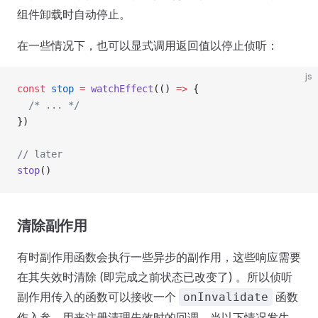
组件卸载时自动停止。
在一些情况下，也可以显式调用返回值以停止侦听：
js
const
 stop
 =
 watchEffect
(() 
=>
 {
  /* ... */
})
// later
stop
()
清除副作用
有时副作用函数会执行一些异步的副作用，这些响应需要
在其失效时清除 (即完成之前状态已改变了) 。所以侦听
副作用传入的函数可以接收一个
函数
onInvalidate
作入参，用来注册清理失效时的回调。当以下情况发生