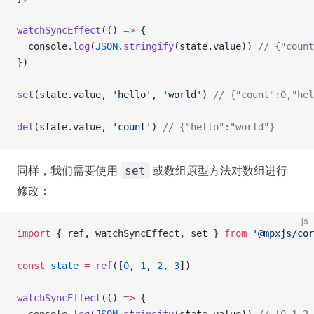
watchSyncEffect
(() 
=>
 {
  console.
log
(
JSON
.
stringify
(state.value)) 
// {"count
})
set
(state.value, 
'hello'
, 
'world'
) 
// {"count":0,"hel
del
(state.value, 
'count'
) 
// {"hello":"world"}
同样，我们需要使用
或数组原型方法对数组进行
set
修改：
js
import
 { ref, watchSyncEffect, set } 
from
 '@mpxjs/cor
const
 state
 =
 ref
([
0
, 
1
, 
2
, 
3
])
watchSyncEffect
(() 
=>
 {