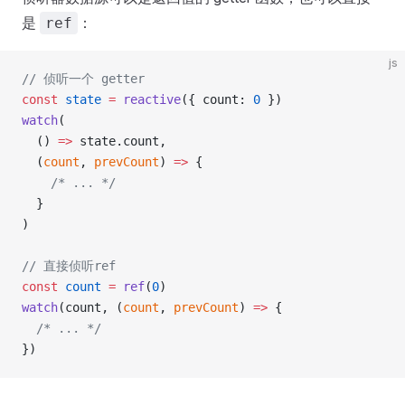
是
：
ref
js
// 侦听一个 getter
const
 state
 =
 reactive
({ count: 
0
 })
watch
(
  () 
=>
 state.count,
  (
count
, 
prevCount
) 
=>
 {
    /* ... */
  }
)
// 直接侦听ref
const
 count
 =
 ref
(
0
)
watch
(count, (
count
, 
prevCount
) 
=>
 {
  /* ... */
})