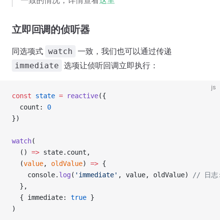
一致的情况，详情查看
这里
立即回调的侦听器
同选项式
一致，我们也可以通过传递
watch
选项让侦听回调立即执行：
immediate
js
const
 state
 =
 reactive
({ 
  count: 
0
})
watch
(
  () 
=>
 state.count,
  (
value
, 
oldValue
) 
=>
 {
    console.
log
(
'immediate'
, value, oldValue) 
// 日志:
  },
  { immediate: 
true
 }
)