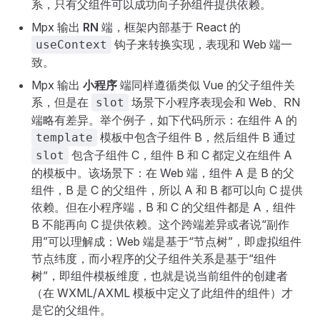
系，只有父组件可以成功向子孙组件提供依赖。
Mpx 输出
RN
端，框架内部基于 React 的
钩子来转换实现，表现和 Web 端一
useContext
致。
Mpx 输出
小程序
端同样遵循类似 Vue 的父子组件关
系，但是在
场景下小程序表现会和 Web、RN
slot
端略有差异。举个例子，如下代码所示：在组件 A 的
模板中包含子组件 B，然后组件 B 通过
template
包含子组件 C，组件 B 和 C 都定义在组件 A
slot
的模板中。该场景下：在 Web 端，组件 A 是 B 的父
组件，B 是 C 的父组件，所以 A 和 B 都可以向 C 提供
依赖。但在小程序端，B 和 C 的父组件都是 A，组件
B 不能再向 C 提供依赖。这个跨端差异或者说“副作
用”可以理解成：Web 端是基于“节点树”，即虚拟组件
节点纬度，而小程序的父子组件关系是基于“组件
树”，即组件模板维度，也就是说当前组件的创建者
（在 WXML/AXML 模板中定义了此组件的组件）才
是它的父组件。