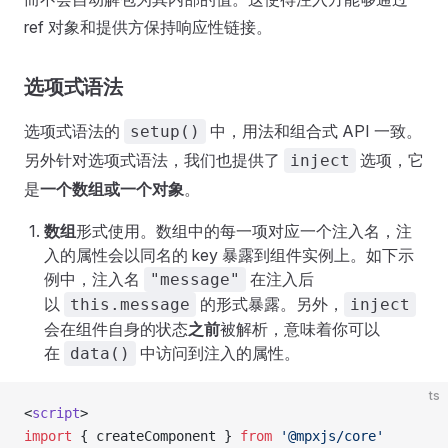
ref 对象和提供方保持响应性链接。
选项式语法
选项式语法的
中，用法和组合式 API 一致。
setup()
另外针对选项式语法，我们也提供了
选项，它
inject
是
一个数组或一个对象
。
数组
形式使用。数组中的每一项对应一个注入名，注
入的属性会以同名的 key 暴露到组件实例上。如下示
例中，注入名
在注入后
"message"
以
的形式暴露。另外，
this.message
inject
会在组件自身的状态
之前
被解析，意味着你可以
在
中访问到注入的属性。
data()
ts
<
script
>
import
 { createComponent } 
from
 '@mpxjs/core'