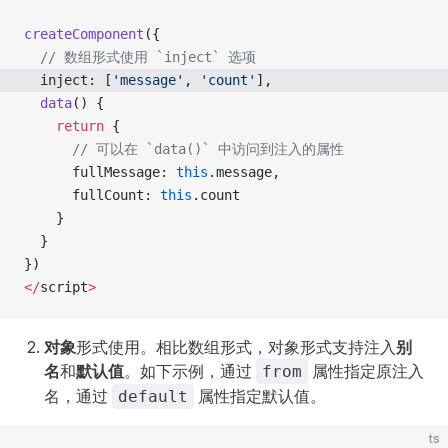
createComponent
({
  // 数组形式使用 `inject` 选项
  inject: [
'message'
, 
'count'
],
  data
() {
    return
 {
      // 可以在 `data()` 中访问到注入的属性
      fullMessage: 
this
.message,
      fullCount: 
this
.count
    }
  }
})
</
script
>
对象
形式使用。相比数组形式，对象形式支持注入
别
名
和
默认值
。如下示例，通过
属性指定原注入
from
名，通过
属性指定默认值。
default
ts