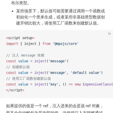
布尔类型。
某些场景下，默认值可能需要通过调用一个函数或
初始化一个类来生成，或者某些非基础类型数据创
建开销比较大，请使用工厂函数来创建默认值。
ts
<
script setup
>
import
 { inject } 
from
 '@mpxjs/core'
// 注入 message 依赖
const
 value
 =
 inject
(
'message'
)
// 创建默认值
const
 value
 =
 inject
(
'message'
, 
'default value'
)
// 使用工厂函数创建默认值
const
 value
 =
 inject
(
'key'
, () 
=>
 new
 ExpensiveClass
(
</
script
>
如果提供的值是一个 ref，注入进来的会是该 ref 对象，
而不会自动解包为其内部的值。这使得注入方能够通过