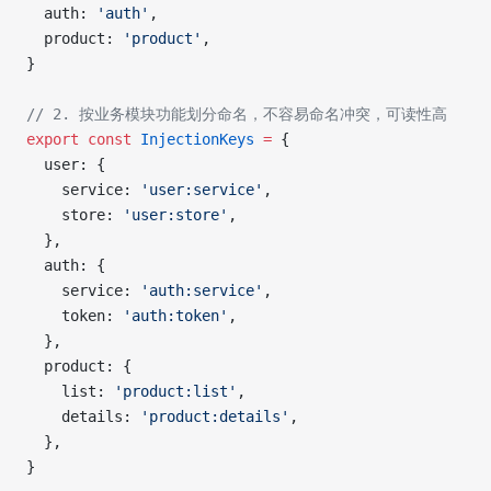
  auth: 
'auth'
,
  product: 
'product'
,
}
// 2. 按业务模块功能划分命名，不容易命名冲突，可读性高
export
 const
 InjectionKeys
 =
 {
  user: {
    service: 
'user:service'
,
    store: 
'user:store'
,
  },
  auth: {
    service: 
'auth:service'
,
    token: 
'auth:token'
,
  },
  product: {
    list: 
'product:list'
,
    details: 
'product:details'
,
  },
}