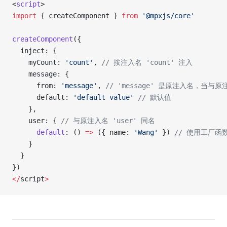
<
script
>
import
 { createComponent } 
from
 '@mpxjs/core'
createComponent
({
  inject: {
    myCount: 
'count'
, 
// 按注入名 'count' 注入
    message: {
      from: 
'message'
, 
// 'message' 是原注入名，当
      default: 
'default value'
 // 默认值
    },
    user: { 
// 与原注入名 'user' 同名
      default
: () 
=>
 ({ name: 
'Wang'
 }) 
// 使用工厂函
    }
  }
})
</
script
>