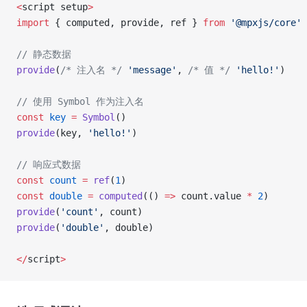
<
script setup
>
import
 { computed, provide, ref } 
from
 '@mpxjs/core'
// 静态数据
provide
(
/* 注入名 */
 'message'
, 
/* 值 */
 'hello!'
)
// 使用 Symbol 作为注入名
const
 key
 =
 Symbol
()
provide
(key, 
'hello!'
)
// 响应式数据
const
 count
 =
 ref
(
1
)
const
 double
 =
 computed
(() 
=>
 count.value 
*
 2
)
provide
(
'count'
, count)
provide
(
'double'
, double)
</
script
>