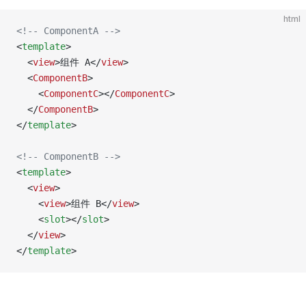
html
<!-- ComponentA -->
<
template
>
  <
view
>组件 A</
view
>
  <
ComponentB
>
    <
ComponentC
></
ComponentC
>
  </
ComponentB
>
</
template
>
<!-- ComponentB -->
<
template
>
  <
view
>
    <
view
>组件 B</
view
>
    <
slot
></
slot
>
  </
view
>
</
template
>