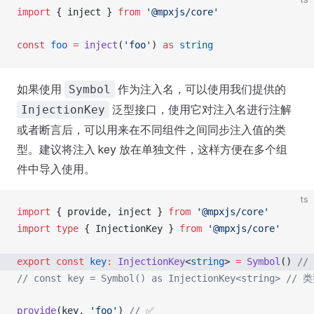
import
 { 
inject
 } 
from
 '@mpxjs/core'
const
foo
 =
inject
(
'foo'
) 
as
 string
如果使用
作为注入名，可以使用我们提供的
Symbol
泛型接口，使用它对注入名进行注解
InjectionKey
或者断言后，可以用来在不同组件之间同步注入值的类
型。建议将注入 key 放在单独文件，这样方便在多个组
件中导入使用。
ts
import
 { 
provide
, 
inject
 } 
from
 '@mpxjs/core'
import
 type
 { 
InjectionKey
 } 
from
 '@mpxjs/core'
export
 const
key
:
InjectionKey
<
string
> 
=
Symbol
() 
//
// const key = Symbol() as InjectionKey<string>
 // 
provide
(
key
, 
'foo'
) 
// ✅