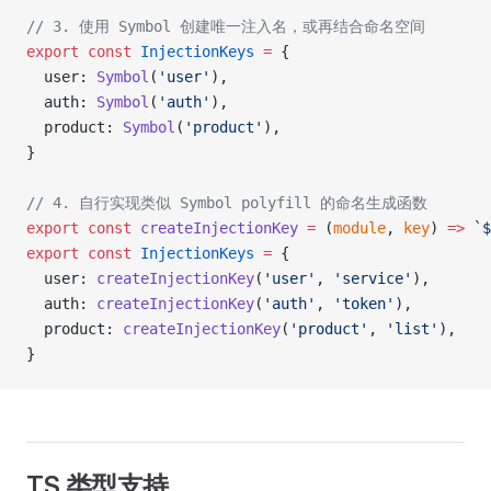
// 3. 使用 Symbol 创建唯一注入名，或再结合命名空间
export
 const
 InjectionKeys
 =
 {
  user: 
Symbol
(
'user'
),
  auth: 
Symbol
(
'auth'
),
  product: 
Symbol
(
'product'
),
}
// 4. 自行实现类似 Symbol polyfill 的命名生成函数
export
 const
 createInjectionKey
 =
 (
module
, 
key
) 
=>
 `$
export
 const
 InjectionKeys
 =
 {
  user: 
createInjectionKey
(
'user'
, 
'service'
),
  auth: 
createInjectionKey
(
'auth'
, 
'token'
),
  product: 
createInjectionKey
(
'product'
, 
'list'
),
}
TS 类型支持