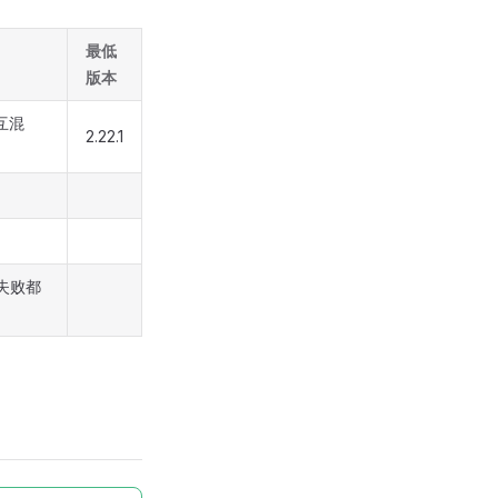
最低
版本
相互混
2.22.1
失败都