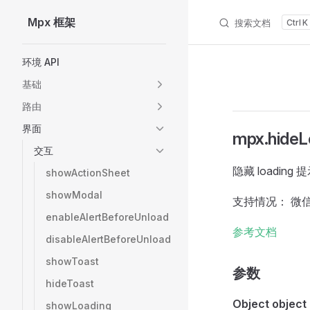
Mpx 框架
搜索文档
K
Skip to content
Sidebar Navigation
环境 API
基础
路由
界面
mpx.hideL
交互
隐藏 loading 
showActionSheet
showModal
支持情况： 微信
enableAlertBeforeUnload
参考文档
disableAlertBeforeUnload
showToast
参数
hideToast
Object object
showLoading