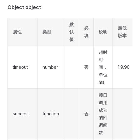
Object object
默
必
最低
属性
类型
认
说明
填
版本
值
超时
时
timeout
number
否
间，
1.9.90
单位
ms
接口
调用
成功
success
function
否
的回
调函
数