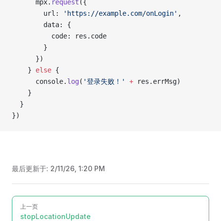
      mpx.
request
({
        url: 
'https://example.com/onLogin'
,
        data: {
          code: res.code
        }
      })
    } 
else
 {
      console.
log
(
'登录失败！'
 +
 res.errMsg)
    }
  }
})
最后更新于:
2/11/26, 1:20 PM
Pager
上一页
stopLocationUpdate