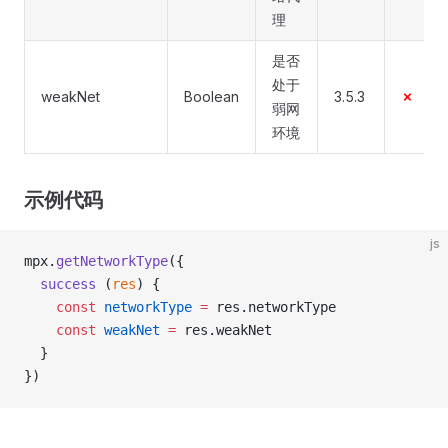
理
是否
处于
weakNet
Boolean
3.5.3
✗
弱网
环境
示例代码
js
mpx.
getNetworkType
({
  success
 (
res
) {
    const
 networkType
 =
 res.networkType
    const
 weakNet
 =
 res.weakNet
  }
})