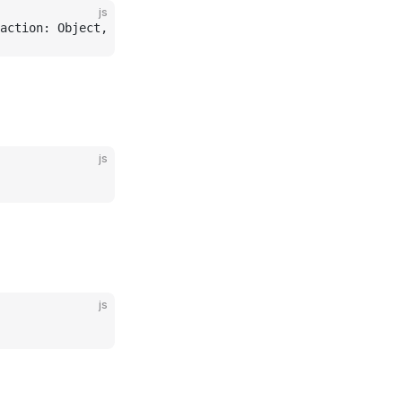
js
action: Object, options
?:
 Object)
js
js