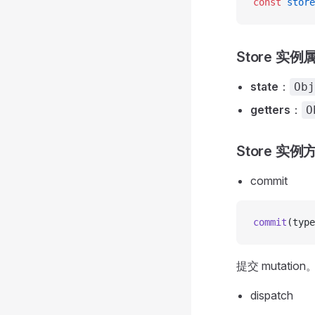
const
 store
Store 实例
state
：
Obj
getters
：
O
Store 实例
commit
commit
(type
提交 mutation
dispatch