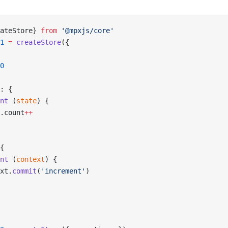
ateStore} 
from
 '@mpxjs/core'
1
 =
 createStore
({
0
: {
nt
 (
state
) {
.count
++
{
nt
 (
context
) {
xt.
commit
(
'increment'
)