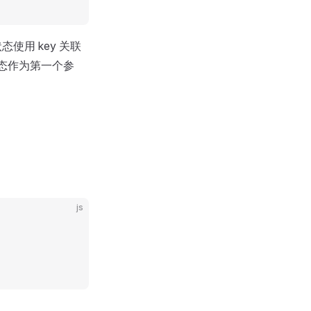
态使用 key 关联
局部状态作为第一个参
。
js