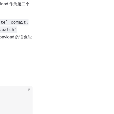
yload 作为第二个
te` commit,
spatch`
yload 的话也能
js