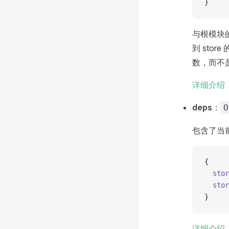
}
与根模块的
到 stor
数，而不是根
详细介绍
deps
：
O
包含了当前
{
  stor
  stor
}
详细介绍