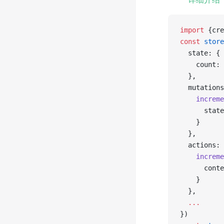
import
 {cre
const
 store
  state: {
    count: 
  },
  mutations
    increme
      state
    }
  },
  actions: 
    increme
      conte
    }
  },
  ...
})