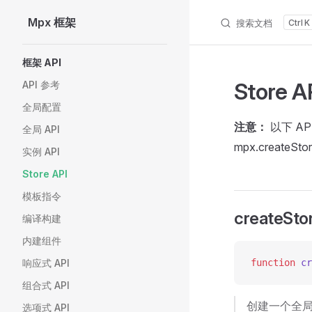
Mpx 框架
搜索文档
K
Skip to content
Sidebar Navigation
框架 API
Store A
API 参考
全局配置
注意：
以下 AP
全局 API
mpx.create
实例 API
Store API
模板指令
createSto
编译构建
内建组件
响应式 API
function
 cr
组合式 API
创建一个全
选项式 API