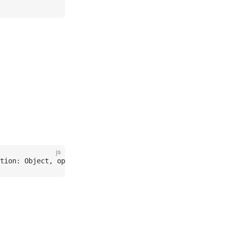
js
tion: Object, options
?:
 Object)