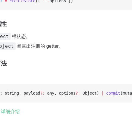
2
 =
 createStore
({ 
...
options })
属性
根状态。
ect
暴露出注册的 getter。
bject
方法
: string, payload
?:
 any, options
?:
 Object) 
|
 commit
(muta
。
详细介绍