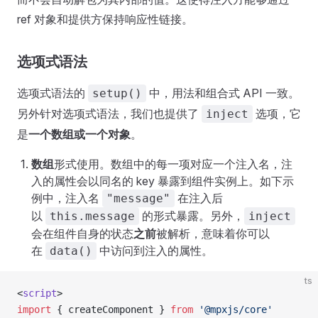
ref 对象和提供方保持响应性链接。
选项式语法
选项式语法的
中，用法和组合式 API 一致。
setup()
另外针对选项式语法，我们也提供了
选项，它
inject
是
一个数组或一个对象
。
数组
形式使用。数组中的每一项对应一个注入名，注
入的属性会以同名的 key 暴露到组件实例上。如下示
例中，注入名
在注入后
"message"
以
的形式暴露。另外，
this.message
inject
会在组件自身的状态
之前
被解析，意味着你可以
在
中访问到注入的属性。
data()
ts
<
script
>
import
 { createComponent } 
from
 '@mpxjs/core'