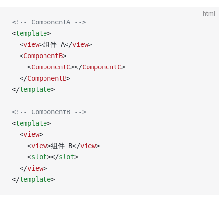
html
<!-- ComponentA -->
<
template
>
  <
view
>组件 A</
view
>
  <
ComponentB
>
    <
ComponentC
></
ComponentC
>
  </
ComponentB
>
</
template
>
<!-- ComponentB -->
<
template
>
  <
view
>
    <
view
>组件 B</
view
>
    <
slot
></
slot
>
  </
view
>
</
template
>