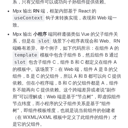
系，只有父组件可以成功向子孙组件提供依赖。
Mpx 输出
RN
端，框架内部基于 React 的
钩子来转换实现，表现和 Web 端一
useContext
致。
Mpx 输出
小程序
端同样遵循类似 Vue 的父子组件关
系，但是在
场景下小程序表现会和 Web、RN
slot
端略有差异。举个例子，如下代码所示：在组件 A 的
模板中包含子组件 B，然后组件 B 通过
template
包含子组件 C，组件 B 和 C 都定义在组件 A
slot
的模板中。该场景下：在 Web 端，组件 A 是 B 的父
组件，B 是 C 的父组件，所以 A 和 B 都可以向 C 提供
依赖。但在小程序端，B 和 C 的父组件都是 A，组件
B 不能再向 C 提供依赖。这个跨端差异或者说“副作
用”可以理解成：Web 端是基于“节点树”，即虚拟组件
节点纬度，而小程序的父子组件关系是基于“组件
树”，即组件模板维度，也就是说当前组件的创建者
（在 WXML/AXML 模板中定义了此组件的组件）才
是它的父组件。