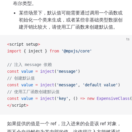
布尔类型。
某些场景下，默认值可能需要通过调用一个函数或
初始化一个类来生成，或者某些非基础类型数据创
建开销比较大，请使用工厂函数来创建默认值。
ts
<
script setup
>
import
 { inject } 
from
 '@mpxjs/core'
// 注入 message 依赖
const
 value
 =
 inject
(
'message'
)
// 创建默认值
const
 value
 =
 inject
(
'message'
, 
'default value'
)
// 使用工厂函数创建默认值
const
 value
 =
 inject
(
'key'
, () 
=>
 new
 ExpensiveClass
(
</
script
>
如果提供的值是一个 ref，注入进来的会是该 ref 对象，
而不会自动解包为其内部的值。这使得注入方能够通过