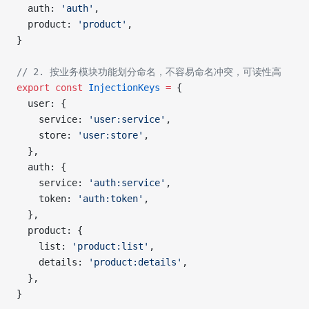
  auth: 
'auth'
,
  product: 
'product'
,
}
// 2. 按业务模块功能划分命名，不容易命名冲突，可读性高
export
 const
 InjectionKeys
 =
 {
  user: {
    service: 
'user:service'
,
    store: 
'user:store'
,
  },
  auth: {
    service: 
'auth:service'
,
    token: 
'auth:token'
,
  },
  product: {
    list: 
'product:list'
,
    details: 
'product:details'
,
  },
}