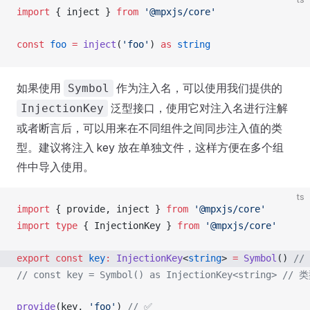
import
 { 
inject
 } 
from
 '@mpxjs/core'
const
foo
 =
inject
(
'foo'
) 
as
 string
如果使用
作为注入名，可以使用我们提供的
Symbol
泛型接口，使用它对注入名进行注解
InjectionKey
或者断言后，可以用来在不同组件之间同步注入值的类
型。建议将注入 key 放在单独文件，这样方便在多个组
件中导入使用。
ts
import
 { 
provide
, 
inject
 } 
from
 '@mpxjs/core'
import
 type
 { 
InjectionKey
 } 
from
 '@mpxjs/core'
export
 const
key
:
InjectionKey
<
string
> 
=
Symbol
() 
//
// const key = Symbol() as InjectionKey<string>
 // 
provide
(
key
, 
'foo'
) 
// ✅