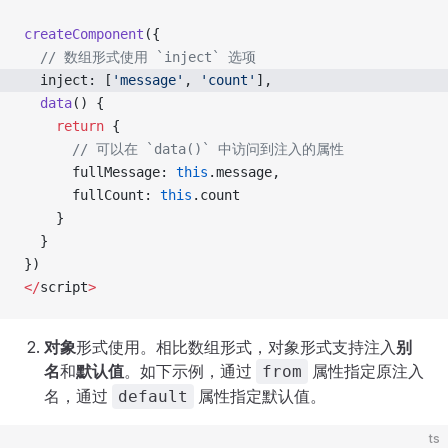
createComponent
({
  // 数组形式使用 `inject` 选项
  inject: [
'message'
, 
'count'
],
  data
() {
    return
 {
      // 可以在 `data()` 中访问到注入的属性
      fullMessage: 
this
.message,
      fullCount: 
this
.count
    }
  }
})
</
script
>
对象
形式使用。相比数组形式，对象形式支持注入
别
名
和
默认值
。如下示例，通过
属性指定原注入
from
名，通过
属性指定默认值。
default
ts