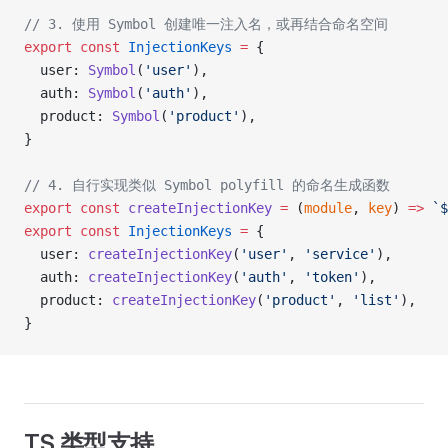
// 3. 使用 Symbol 创建唯一注入名，或再结合命名空间
export
 const
 InjectionKeys
 =
 {
  user: 
Symbol
(
'user'
),
  auth: 
Symbol
(
'auth'
),
  product: 
Symbol
(
'product'
),
}
// 4. 自行实现类似 Symbol polyfill 的命名生成函数
export
 const
 createInjectionKey
 =
 (
module
, 
key
) 
=>
 `$
export
 const
 InjectionKeys
 =
 {
  user: 
createInjectionKey
(
'user'
, 
'service'
),
  auth: 
createInjectionKey
(
'auth'
, 
'token'
),
  product: 
createInjectionKey
(
'product'
, 
'list'
),
}
TS 类型支持