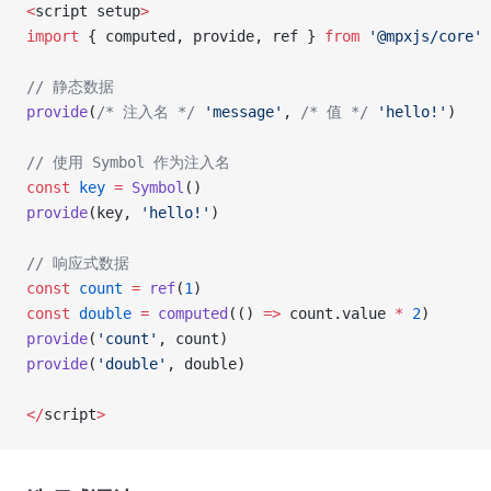
<
script setup
>
import
 { computed, provide, ref } 
from
 '@mpxjs/core'
// 静态数据
provide
(
/* 注入名 */
 'message'
, 
/* 值 */
 'hello!'
)
// 使用 Symbol 作为注入名
const
 key
 =
 Symbol
()
provide
(key, 
'hello!'
)
// 响应式数据
const
 count
 =
 ref
(
1
)
const
 double
 =
 computed
(() 
=>
 count.value 
*
 2
)
provide
(
'count'
, count)
provide
(
'double'
, double)
</
script
>