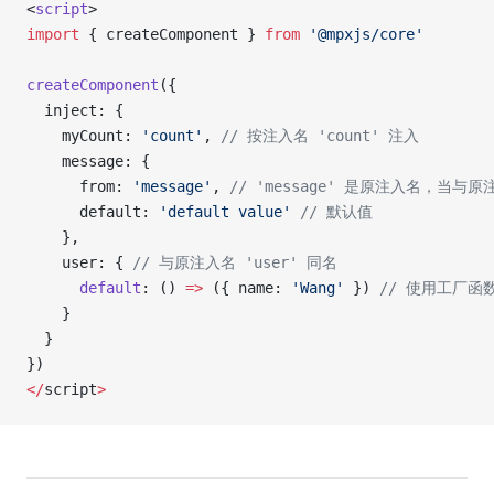
<
script
>
import
 { createComponent } 
from
 '@mpxjs/core'
createComponent
({
  inject: {
    myCount: 
'count'
, 
// 按注入名 'count' 注入
    message: {
      from: 
'message'
, 
// 'message' 是原注入名，当
      default: 
'default value'
 // 默认值
    },
    user: { 
// 与原注入名 'user' 同名
      default
: () 
=>
 ({ name: 
'Wang'
 }) 
// 使用工厂函
    }
  }
})
</
script
>