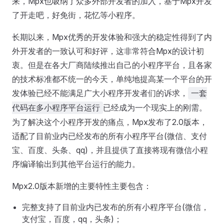
来，Mpx也吸纳了众多外部开发者的加入，基于Mpx开发
了开走吧，好免街，花忆等小程序。
长期以来，Mpx优秀的开发体验和强大的稳定性得到了内
外开发者的一致认可和好评，这非常符合Mpx的设计初
衷。但是在各大厂商陆续推出自己的小程序平台，且各家
的技术标准都不统一的今天，单纯地提高某一个平台的开
发体验已经不能满足广大小程序开发者们的诉求，
一套
已经成为一个现实上的刚需。
代码在多小程序平台运行
为了解决这个小程序开发的痛点，Mpx发布了2.0版本，
适配了目前业内已经发布的所有小程序平台(微信、支付
宝、百度、头条、qq)，并且提供了直接将现有微信小程
序编译输出到其他平台运行的能力。
Mpx2.0版本新增的主要特性主要包含：
完整支持了目前业内已发布的所有小程序平台(微信，
支付宝，百度，qq，头条)；