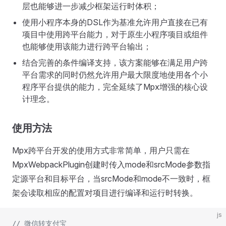
层也能够进一步减少框架运行时体积；
使用小程序本身的DSL作为基准允许用户直接在已有
项目中使用跨平台能力，对于原生小程序项目或组件
也能够使用该能力进行跨平台输出；
结合完善的条件编译支持，该方案能够在满足用户跨
平台需求的同时仍然允许用户最大限度地使用各个小
程序平台提供的能力，完全延续了Mpx增强的核心设
计理念。
使用方法
Mpx跨平台开发的使用方式非常简单，用户只需在
MpxWebpackPlugin创建时传入mode和srcMode参数指
定源平台和目标平台，当srcMode和mode不一致时，框
架会读取相应的配置对项目进行编译和运行时转换。
js
// 微信转支付宝