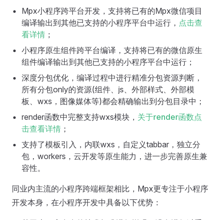
Mpx小程序跨平台开发，支持将已有的Mpx微信项目
编译输出到其他已支持的小程序平台中运行，
点击查
看详情
；
小程序原生组件跨平台编译，支持将已有的微信原生
组件编译输出到其他已支持的小程序平台中运行；
深度分包优化，编译过程中进行精准分包资源判断，
所有分包only的资源(组件、js、外部样式、外部模
板、wxs，图像媒体等)都会精确输出到分包目录中；
render函数中完整支持wxs模块，
关于render函数点
击查看详情
；
支持了模板引入，内联wxs，自定义tabbar，独立分
包，workers，云开发等原生能力，进一步完善原生兼
容性。
同业内主流的小程序跨端框架相比，Mpx更专注于小程序
开发本身，在小程序开发中具备以下优势：