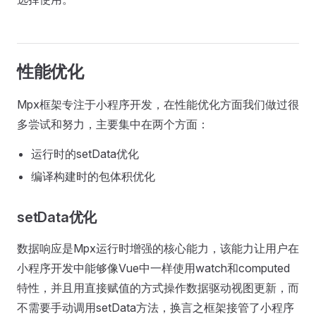
性能优化
Mpx框架专注于小程序开发，在性能优化方面我们做过很
多尝试和努力，主要集中在两个方面：
运行时的setData优化
编译构建时的包体积优化
setData优化
数据响应是Mpx运行时增强的核心能力，该能力让用户在
小程序开发中能够像Vue中一样使用watch和computed
特性，并且用直接赋值的方式操作数据驱动视图更新，而
不需要手动调用setData方法，换言之框架接管了小程序