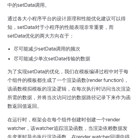
中的setData调用。
通过各大小程序平台的设计原理和性能优化建议可以得
知，setData对于小程序的性能表现非常重要，而
setData优化的两大方向在于：
尽可能减少setData调用的频次
尽可能减少单次setData传输的数据
为了实现setData的优化，我们在模板编译过程中对于每
个组件的模板都生成了一个渲染函数(render function)，
该函数模拟模板的渲染逻辑，在每次执行时访问当次渲染
所需的数据，并将当次访问过的数据路径记录下来作为函
数返回值返回。
在运行时，框架会在每个组件创建时创建一个render
watcher，该watcher追踪渲染函数，当渲染依赖数据发
生变更时异步执行渲染函数，在render watcher回调中得